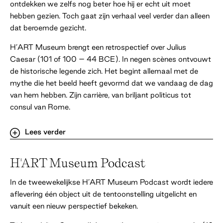
ontdekken we zelfs nog beter hoe hij er echt uit moet
hebben gezien. Toch gaat zijn verhaal veel verder dan alleen
dat beroemde gezicht.
H’ART Museum brengt een retrospectief over Julius
Caesar (101 of 100 – 44 BCE). In negen scènes ontvouwt
de historische legende zich. Het begint allemaal met de
mythe die het beeld heeft gevormd dat we vandaag de dag
van hem hebben. Zijn carrière, van briljant politicus tot
consul van Rome.
Lees verder
Vervolgens verkennen we een andere en meer duistere
wereld; met daarin verhalen over Caesars oorlog in Gallië,
H'ART Museum Podcast
zijn carrière als legergeneraal en wat we nu kennen als de
‘oorlogsmisdaden’ die hij vermoedelijk heeft begaan. We
In de tweewekelijkse H’ART Museum Podcast wordt iedere
bekijken of de troepen van Caesar mogelijk op Nederlandse
aflevering één object uit de tentoonstelling uitgelicht en
bodem hebben gevochten. Dat is relevant voor deze
vanuit een nieuw perspectief bekeken.
Amsterdamse tentoonstellingssetting.