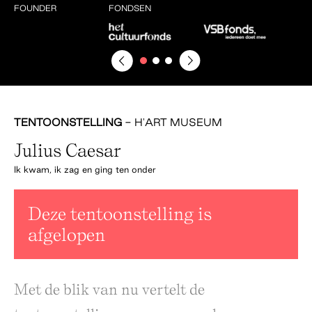
FOUNDER
FONDSEN
VR
TENTOONSTELLING
- H'ART MUSEUM
Julius Caesar
Ik kwam, ik zag en ging ten onder
Deze tentoonstelling is
afgelopen
Met de blik van nu vertelt de