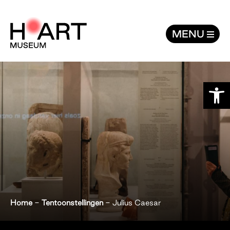
Julius Caesar - H’ART Museum
MENU
Toolb
Home
-
Tentoonstellingen
-
Julius Caesar