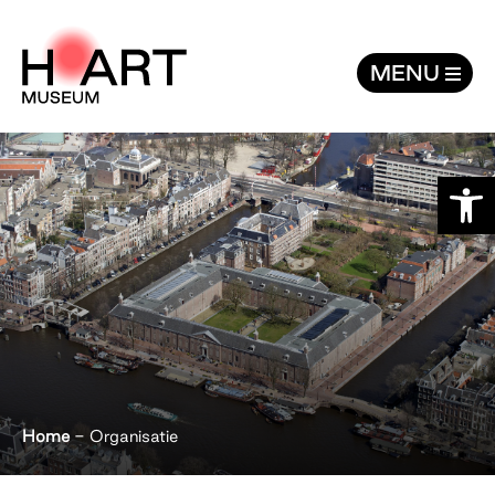
Organisatie - H’ART Museum
MENU
Toolb
Home
-
Organisatie