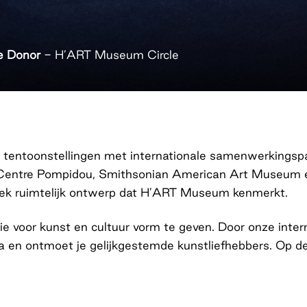
te Donor
-
H’ART Museum Circle
entoonstellingen met internationale samenwerkingspa
van Centre Pompidou, Smithsonian American Art Museum 
niek ruimtelijk ontwerp dat H’ART Museum kenmerkt.
ie voor kunst en cultuur vorm te geven. Door onze intern
ea en ontmoet je gelijkgestemde kunstliefhebbers. Op d