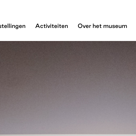
rcle - H’ART Mus
tellingen
Activiteiten
Over het museum