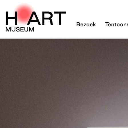
H'ART Museum Ci
Bezoek
Tentoons