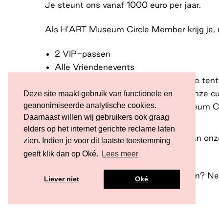
Je steunt ons vanaf 1000 euro per jaar.
Als H’ART Museum Circle Member krijg je, na
2 VIP-passen
Alle Vriendenevents
De feestelijke VIP-openingen van de tent
Private viewings en lezingen door onze cu
Deze site maakt gebruik van functionele en
geanonimiseerde analytische cookies.
Exclusieve events voor H’ART Museum Ci
Daarnaast willen wij gebruikers ook graag
Belastingvoordeel*
elders op het internet gerichte reclame laten
Indien je voor 5 jaar deel wil nemen aan onz
zien. Indien je voor dit laatste toestemming
geeft klik dan op Oké.
Lees meer
Contact
Meer informatie of een afspraak maken? Ne
Liever niet
Oké
530 8755.