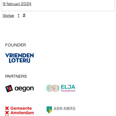
9 februari 2024
Lees meer
Berichten paginering
Vorige
1
2
FOUNDER
PARTNERS