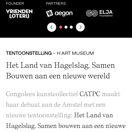
FOUNDER
PARTNERS
TENTOONSTELLING
- H'ART MUSEUM
Het Land van Hagelslag. Samen
Bouwen aan een nieuwe wereld
Congolees kunstcollectief
CATPC
maakt
haar debuut aan de Amstel met een
nieuwe tentoonstelling:
Het Land van
Hagelslag. Samen bouwen aan een nieuwe