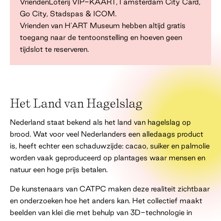
VriendenLoterij VIP-KAART, I amsterdam City Card,
Go City, Stadspas & ICOM.
Vrienden van H'ART Museum hebben altijd gratis
toegang naar de tentoonstelling en hoeven geen
tijdslot te reserveren.
Het Land van Hagelslag
Nederland staat bekend als het land van hagelslag op
brood. Wat voor veel Nederlanders een alledaags product
is, heeft echter een schaduwzijde: cacao, suiker en palmolie
worden vaak geproduceerd op plantages waar mensen en
natuur een hoge prijs betalen.
De kunstenaars van CATPC maken deze realiteit zichtbaar
en onderzoeken hoe het anders kan. Het collectief maakt
beelden van klei die met behulp van 3D-technologie in