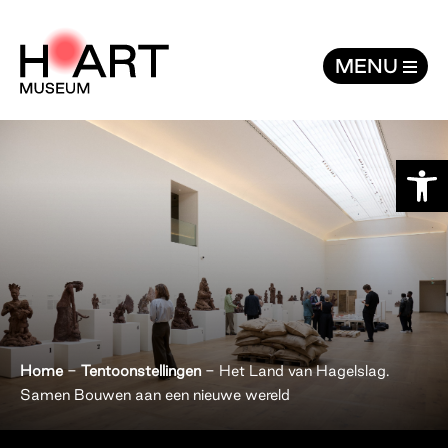
Het Land van Hagelslag. Samen Bouwen
MENU
Toolb
Home
-
Tentoonstellingen
-
Het Land van Hagelslag.
Samen Bouwen aan een nieuwe wereld