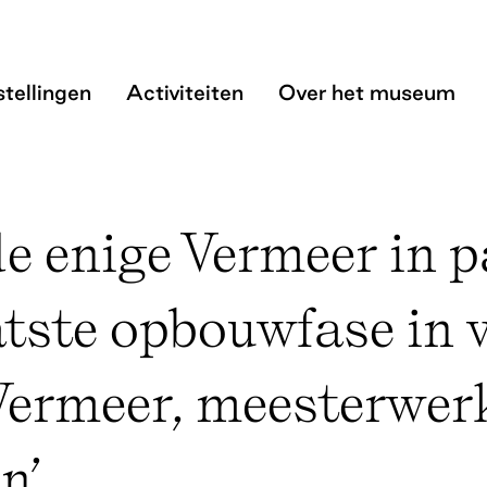
 enige Vermeer in 
tellingen
Activiteiten
Over het museum
de enige Vermeer in p
atste opbouwfase in 
Vermeer, meesterwer
n’