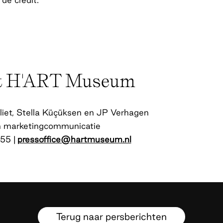
t H'ART Museum
liet, Stella Küçüksen en JP Verhagen
en marketingcommunicatie
55 |
pressoffice@hartmuseum.nl
Terug naar persberichten