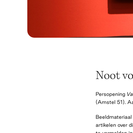
Noot voo
Persopening
Va
(Amstel 51). A
Beeldmateriaal
artikelen over 
te vermelden in 