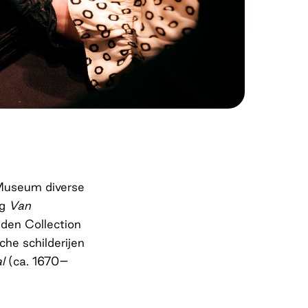
Museum diverse
ng
Van
iden Collection
he schilderijen
l
(ca. 1670–