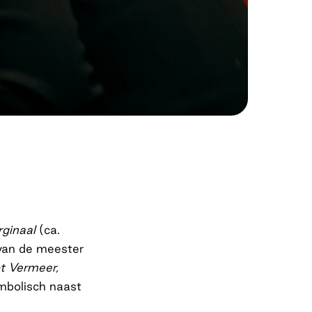
rginaal
(ca.
 van de meester
t Vermeer,
mbolisch naast