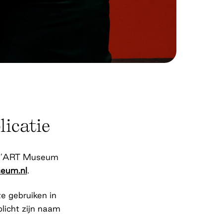
licatie
n H’ART Museum
eum.nl
.
 te gebruiken in
plicht zijn naam