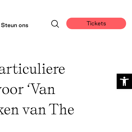
particuliere hande
Tickets
Steun ons
articuliere
Toolb
voor ‘Van
ken van The