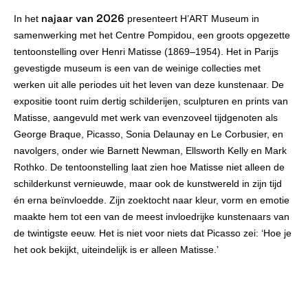
najaar van 2026
In het
presenteert H’ART Museum in
samenwerking met het Centre Pompidou, een groots opgezette
tentoonstelling over Henri Matisse (1869–1954). Het in Parijs
gevestigde museum is een van de weinige collecties met
werken uit alle periodes uit het leven van deze kunstenaar. De
expositie toont ruim dertig schilderijen, sculpturen en prints van
Matisse, aangevuld met werk van evenzoveel tijdgenoten als
George Braque, Picasso, Sonia Delaunay en Le Corbusier, en
navolgers, onder wie Barnett Newman, Ellsworth Kelly en Mark
Rothko.
De tentoonstelling laat zien hoe Matisse niet alleen de
schilderkunst vernieuwde, maar ook de kunstwereld in zijn tijd
én erna beïnvloedde. Zijn zoektocht naar kleur, vorm en emotie
maakte hem tot een van de meest invloedrijke kunstenaars van
de twintigste eeuw. Het is niet voor niets dat Picasso zei: ‘Hoe je
het ook bekijkt, uiteindelijk is er alleen Matisse.’