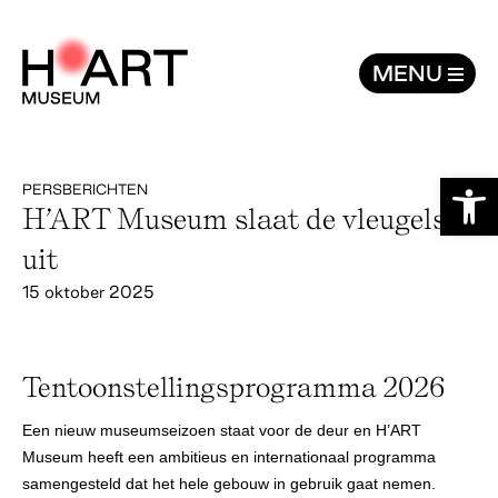
H’ART Museum slaat de vleugels uit -
MENU
Toolb
PERSBERICHTEN
H’ART Museum slaat de vleugels
uit
15 oktober 2025
Tentoonstellingsprogramma 2026
Een nieuw museumseizoen staat voor de deur en H’ART
Museum heeft een ambitieus en internationaal programma
samengesteld dat het hele gebouw in gebruik gaat nemen.