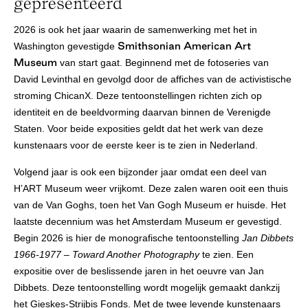
gepresenteerd
2026 is ook het jaar waarin de samenwerking met het in
Smithsonian American Art
Washington gevestigde
Museum
van start gaat. Beginnend met de fotoseries van
David Levinthal en gevolgd door de affiches van de activistische
stroming ChicanX. Deze tentoonstellingen richten zich op
identiteit en de beeldvorming daarvan binnen de Verenigde
Staten. Voor beide exposities geldt dat het werk van deze
kunstenaars voor de eerste keer is te zien in Nederland.
Volgend jaar is ook een bijzonder jaar omdat een deel van
H’ART Museum weer vrijkomt. Deze zalen waren ooit een thuis
van de Van Goghs, toen het Van Gogh Museum er huisde. Het
laatste decennium was het Amsterdam Museum er gevestigd.
Begin 2026 is hier de monografische tentoonstelling
Jan Dibbets
1966-1977
– Toward Another Photography
te zien. Een
expositie over de beslissende jaren in het oeuvre van Jan
Dibbets. Deze tentoonstelling wordt mogelijk gemaakt dankzij
het Gieskes-Strijbis Fonds. Met de twee levende kunstenaars