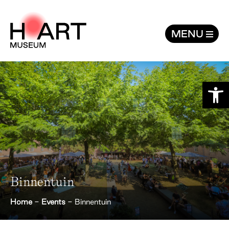
Binnentuin - H’ART Museum
MENU
Toolb
Binnentuin
Home
-
Events
-
Binnentuin