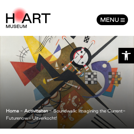
Soundwalk: Imagining the Current-Fut
MENU
Toolb
Home
-
Activiteiten
-
Soundwalk: Imagining the Current-
Futurenow- Uitverkocht!